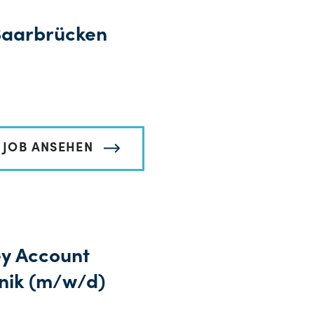
Saarbrücken
JOB ANSEHEN
ey Account
nik (m/w/d)