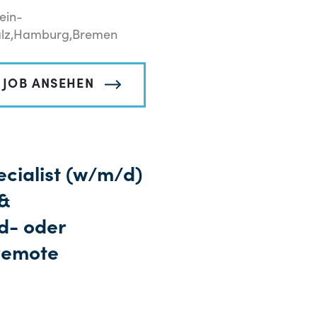
ein-
falz,Hamburg,Bremen
JOB ANSEHEN
ecialist (w/m/d)
 &
d- oder
remote