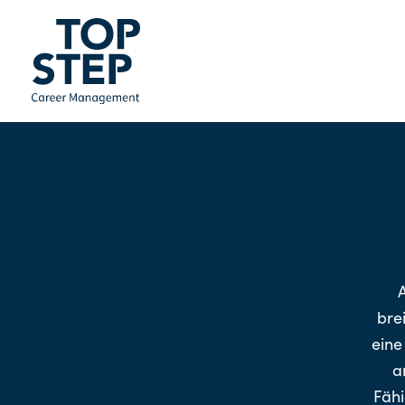
bre
eine
a
Fähi