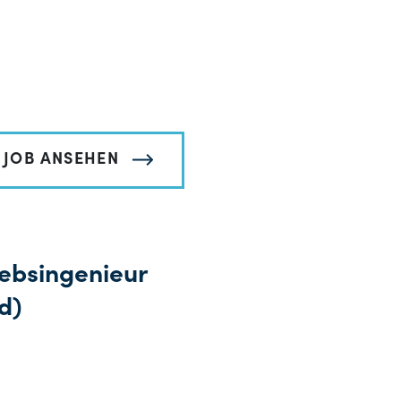
JOB ANSEHEN
iebsingenieur
d)