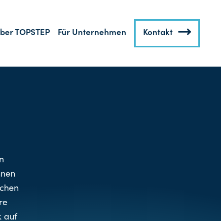
ber TOPSTEP
Für Unternehmen
Kontakt
n
hnen
nchen
re
k auf