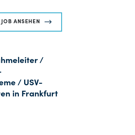
JOB ANSEHEN
ahmeleiter /
–
eme / USV-
en in Frankfurt