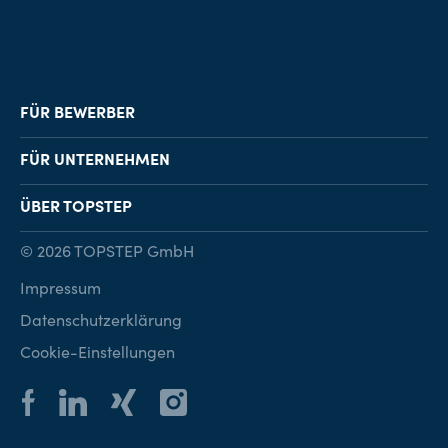
FÜR BEWERBER
Job-Finder
FÜR UNTERNEHMEN
Karriereberatung
Personalvermittlung
ÜBER TOPSTEP
Karriereratgeber
Personalsuche
Standorte
© 2026 TOPSTEP GmbH
Karriere bei TOPSTEP
Impressum
Kontakt
Datenschutzerklärung
Cookie-Einstellungen