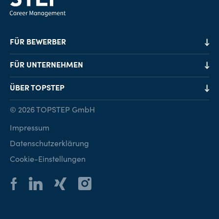
FÜR BEWERBER
Job-Finder
FÜR UNTERNEHMEN
Karriereberatung
Personalvermittlung
ÜBER TOPSTEP
Karriereratgeber
Personalsuche
Standorte
© 2026 TOPSTEP GmbH
Karriere bei TOPSTEP
Impressum
Kontakt
Datenschutzerklärung
Cookie-Einstellungen