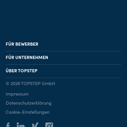
FÜR BEWERBER
Job-Finder
FÜR UNTERNEHMEN
Karriereberatung
Personalvermittlung
ÜBER TOPSTEP
Karriereratgeber
Personalsuche
Standorte
© 2026 TOPSTEP GmbH
Karriere bei TOPSTEP
Impressum
Kontakt
Datenschutzerklärung
Cookie-Einstellungen