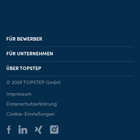
FÜR BEWERBER
Job-Finder
FÜR UNTERNEHMEN
Karriereberatung
Personalvermittlung
ÜBER TOPSTEP
Karriereratgeber
Personalsuche
Standorte
© 2026 TOPSTEP GmbH
Karriere bei TOPSTEP
Impressum
Kontakt
Datenschutzerklärung
Cookie-Einstellungen