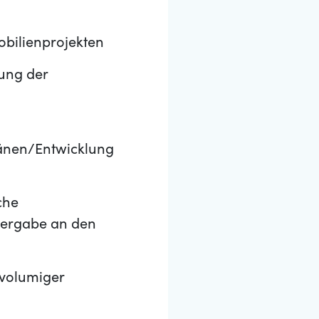
bilienprojekten
zung der
länen/Entwicklung
che
bergabe an den
ßvolumiger