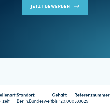
JETZT BEWERBEN
ellenart:
Standort:
Gehalt:
Referenznummer
llzeit
Berlin,Bundesweit
bis 120.000
333629