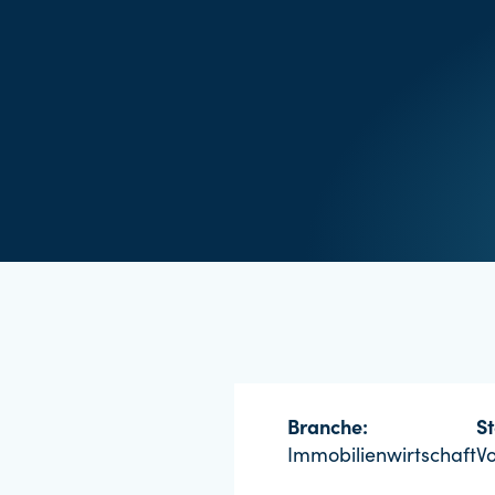
Branche:
St
Immobilienwirtschaft
Vo