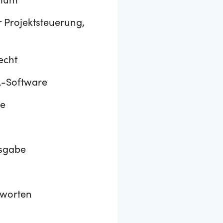
dium
 Projektsteuerung,
echt
A-Software
se
gsgabe
tworten