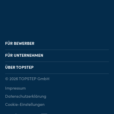
FÜR BEWERBER
Job-Finder
FÜR UNTERNEHMEN
Karriereberatung
Personalvermittlung
ÜBER TOPSTEP
Karriereratgeber
Personalsuche
Standorte
© 2026 TOPSTEP GmbH
Karriere bei TOPSTEP
Impressum
Kontakt
Datenschutzerklärung
Cookie-Einstellungen