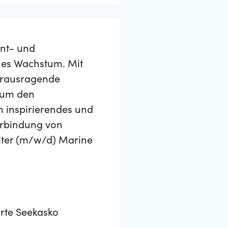
nt- und
hes Wachstum. Mit
herausragende
, um den
in inspirierendes und
Verbindung von
iter (m/w/d) Marine
arte Seekasko