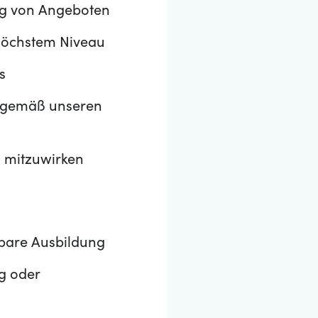
ng von Angeboten
höchstem Niveau
s
n gemäß unseren
g mitzuwirken
hbare Ausbildung
g oder