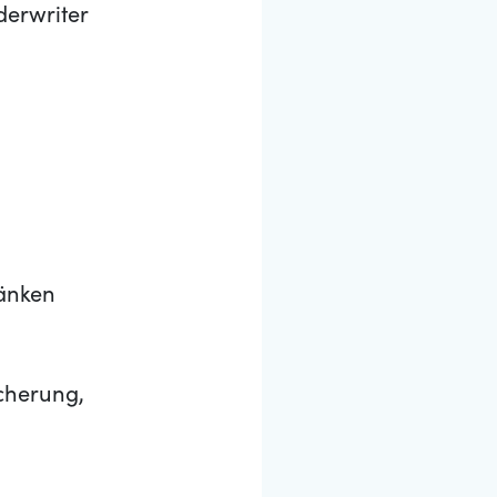
derwriter
ränken
icherung,