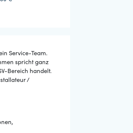
000 €
sein Service-Team.
ehmen spricht ganz
SV-Bereich handelt.
stallateur /
onen,