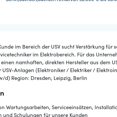
Berlin,Sachsen,Sachsen Anhalt
von 52.000 € bis 58.
Kunde im Bereich der USV sucht Verstärkung für 
rvicetechniker im Elektrobereich. Für das Untern
m einen namhaften, direkten Hersteller aus dem U
 USV-Anlagen (Elektroniker / Elektriker / Elektroin
/d) Region: Dresden, Leipzig, Berlin
en
 Wartungsarbeiten, Serviceeinsätzen, Installati
 und Schulungen für unsere Kunden