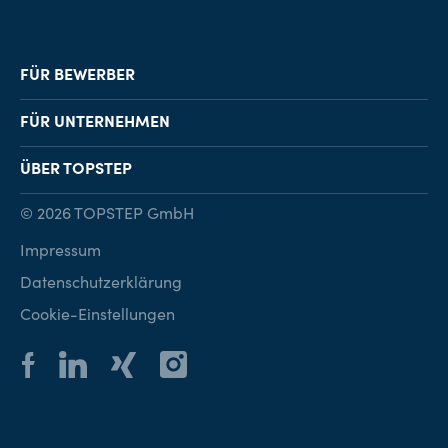
FÜR BEWERBER
Job-Finder
FÜR UNTERNEHMEN
Karriereberatung
Personalvermittlung
ÜBER TOPSTEP
Karriereratgeber
Personalsuche
Standorte
© 2026 TOPSTEP GmbH
Karriere bei TOPSTEP
Impressum
Kontakt
Datenschutzerklärung
Cookie-Einstellungen