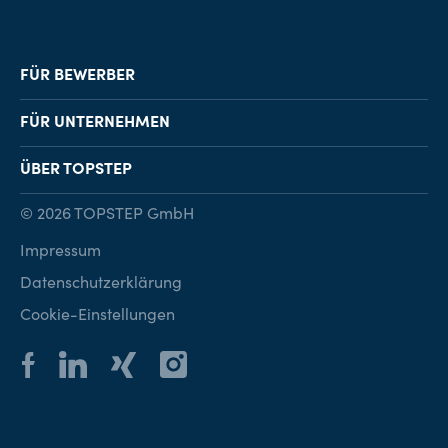
FÜR BEWERBER
Job-Finder
FÜR UNTERNEHMEN
Karriereberatung
Personalvermittlung
ÜBER TOPSTEP
Karriereratgeber
Personalsuche
Standorte
© 2026 TOPSTEP GmbH
Karriere bei TOPSTEP
Impressum
Kontakt
Datenschutzerklärung
Cookie-Einstellungen