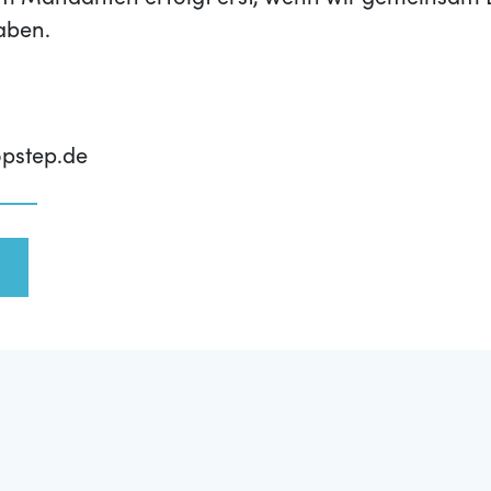
m Mandanten erfolgt erst, wenn wir gemeinsam 
aben.
pstep.de