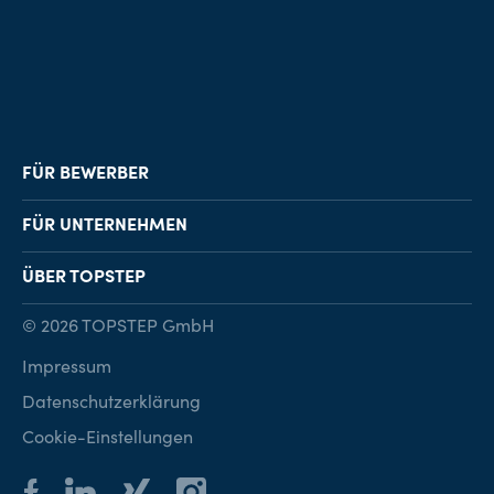
FÜR BEWERBER
Job-Finder
FÜR UNTERNEHMEN
Karriereberatung
Personalvermittlung
ÜBER TOPSTEP
Karriereratgeber
Personalsuche
Standorte
© 2026 TOPSTEP GmbH
Karriere bei TOPSTEP
Impressum
Kontakt
Datenschutzerklärung
Cookie-Einstellungen