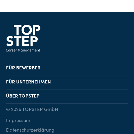
FÜR BEWERBER
Job-Finder
FÜR UNTERNEHMEN
Karriereberatung
Personalvermittlung
ÜBER TOPSTEP
Karriereratgeber
Personalsuche
Standorte
© 2026 TOPSTEP GmbH
Karriere bei TOPSTEP
Impressum
Kontakt
Datenschutzerklärung