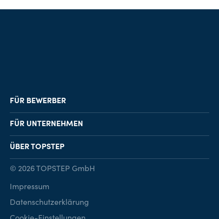
FÜR BEWERBER
Job-Finder
FÜR UNTERNEHMEN
Karriereberatung
Personalvermittlung
ÜBER TOPSTEP
Karriereratgeber
Personalsuche
Standorte
© 2026 TOPSTEP GmbH
Karriere bei TOPSTEP
Impressum
Kontakt
Datenschutzerklärung
Cookie-Einstellungen