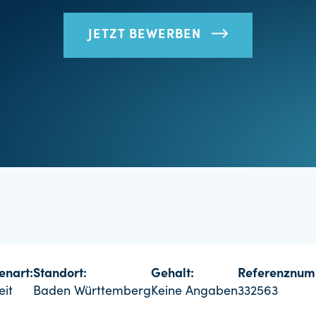
JETZT BEWERBEN
lenart:
Standort:
Gehalt:
Referenznum
eit
Baden Württemberg
Keine Angaben
332563