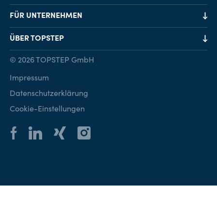
Job-Finder
FÜR UNTERNEHMEN
Karriereberatung
Personalvermittlung
ÜBER TOPSTEP
Karriereratgeber
Personalsuche
Standorte
© 2026 TOPSTEP GmbH
Karriere bei TOPSTEP
Impressum
Kontakt
Datenschutzerklärung
Cookie-Einstellungen