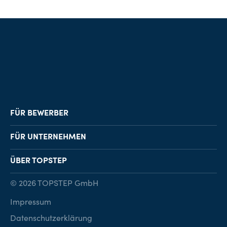
FÜR BEWERBER
Job-Finder
FÜR UNTERNEHMEN
Karriereberatung
Personalvermittlung
ÜBER TOPSTEP
Karriereratgeber
Personalsuche
Standorte
© 2026 TOPSTEP GmbH
Karriere bei TOPSTEP
Impressum
Kontakt
Datenschutzerklärung