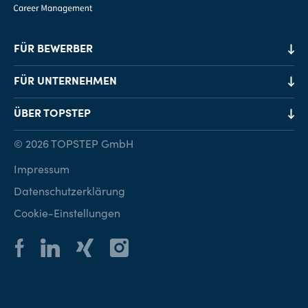
FÜR BEWERBER
Job-Finder
FÜR UNTERNEHMEN
Karriereberatung
Personalvermittlung
ÜBER TOPSTEP
Karriereratgeber
Personalsuche
Standorte
© 2026 TOPSTEP GmbH
Karriere bei TOPSTEP
Impressum
Kontakt
Datenschutzerklärung
Cookie-Einstellungen