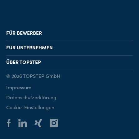
FÜR BEWERBER
Job-Finder
FÜR UNTERNEHMEN
Karriereberatung
Personalvermittlung
ÜBER TOPSTEP
Karriereratgeber
Personalsuche
Standorte
© 2026 TOPSTEP GmbH
Karriere bei TOPSTEP
Impressum
Kontakt
Datenschutzerklärung
Cookie-Einstellungen