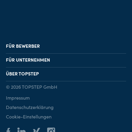
FÜR BEWERBER
Job-Finder
FÜR UNTERNEHMEN
Karriereberatung
Personalvermittlung
ÜBER TOPSTEP
Karriereratgeber
Personalsuche
Standorte
© 2026 TOPSTEP GmbH
Karriere bei TOPSTEP
Impressum
Kontakt
Datenschutzerklärung
Cookie-Einstellungen