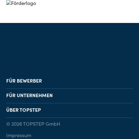
FÜR BEWERBER
Job-Finder
FÜR UNTERNEHMEN
Karriereberatung
Personalvermittlung
ÜBER TOPSTEP
Karriereratgeber
Personalsuche
Standorte
© 2026 TOPSTEP GmbH
Karriere bei TOPSTEP
Impressum