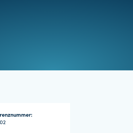
erenznummer:
02