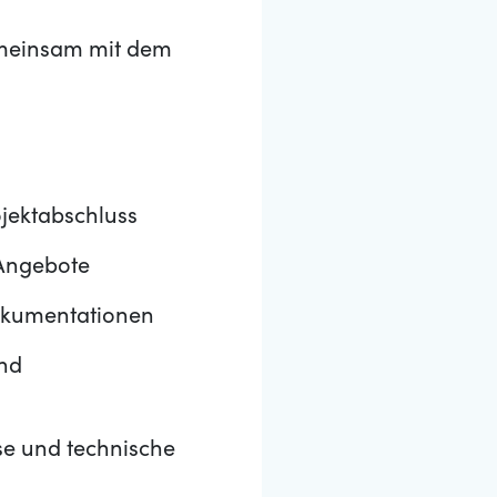
emeinsam mit dem
jektabschluss
 Angebote
dokumentationen
nd
se und technische