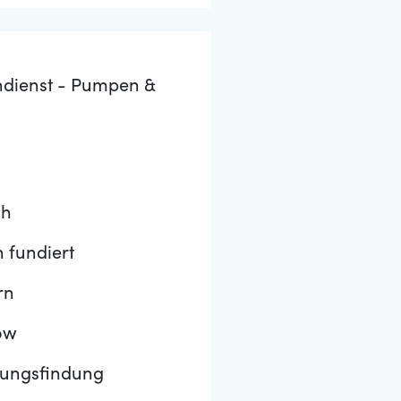
ndienst - Pumpen &
ch
 fundiert
rn
ow
sungsfindung