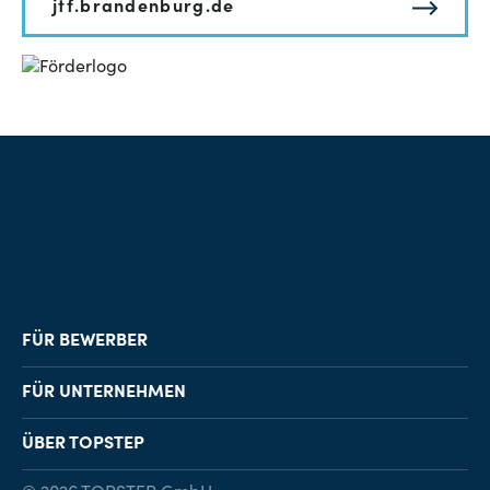
jtf.brandenburg.de
FÜR BEWERBER
Job-Finder
FÜR UNTERNEHMEN
Karriereberatung
Personalvermittlung
ÜBER TOPSTEP
Karriereratgeber
Personalsuche
Standorte