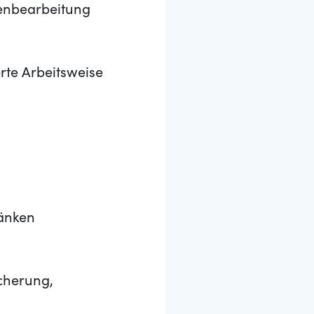
denbearbeitung
erte Arbeitsweise
ränken
icherung,