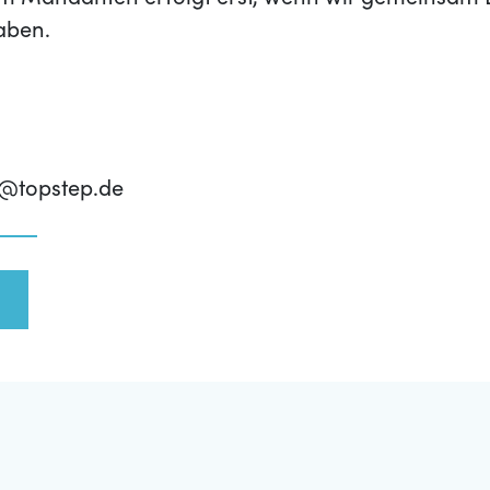
m Mandanten erfolgt erst, wenn wir gemeinsam 
aben.
@topstep.de