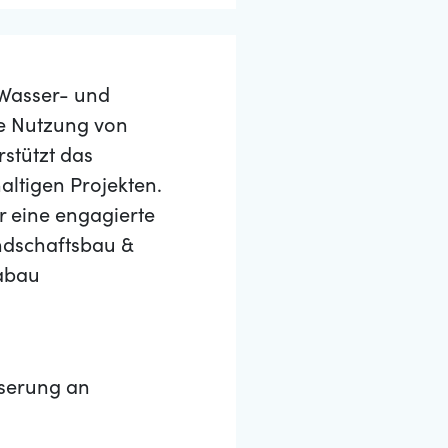
 Wasser- und
e Nutzung von
stützt das
ltigen Projekten.
r eine engagierte
ndschaftsbau &
labau
serung an