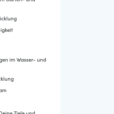
 im Garten- und
icklung
igkeit
ngen im Wasser- und
cklung
eam