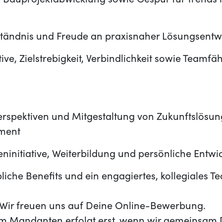
er Bauprojektabwicklung sowie Gespür für Trends
ständnis und Freude an praxisnaher Lösungsentw
ive, Zielstrebigkeit, Verbindlichkeit sowie Teamfäh
Perspektiven und Mitgestaltung von Zukunftslösu
ment
eninitiative, Weiterbildung und persönliche Entwi
bliche Benefits und ein engagiertes, kollegiales T
t? Wir freuen uns auf Deine Online-Bewerbung.