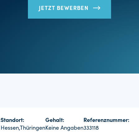
JETZT BEWERBEN
:
Standort:
Gehalt:
Referenznummer:
Hessen,Thüringen
Keine Angaben
333118