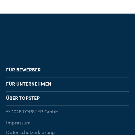
FÜR BEWERBER
Job-Finder
FÜR UNTERNEHMEN
Karriereberatung
Personalvermittlung
ÜBER TOPSTEP
Karriereratgeber
Personalsuche
Standorte
© 2026 TOPSTEP GmbH
Karriere bei TOPSTEP
Impressum
Kontakt
Datenschutzerklärung