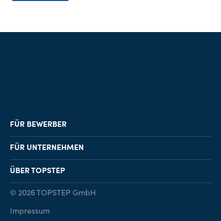
FÜR BEWERBER
Job-Finder
FÜR UNTERNEHMEN
Karriereberatung
Personalvermittlung
ÜBER TOPSTEP
Karriereratgeber
Personalsuche
Standorte
© 2026 TOPSTEP GmbH
Karriere bei TOPSTEP
Impressum