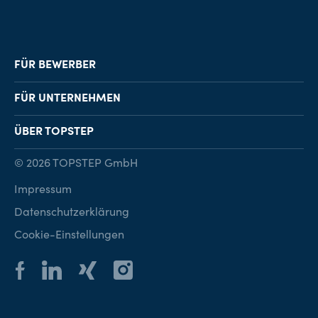
FÜR BEWERBER
Job-Finder
FÜR UNTERNEHMEN
Karriereberatung
Personalvermittlung
ÜBER TOPSTEP
Karriereratgeber
Personalsuche
Standorte
© 2026 TOPSTEP GmbH
Karriere bei TOPSTEP
Impressum
Kontakt
Datenschutzerklärung
Cookie-Einstellungen