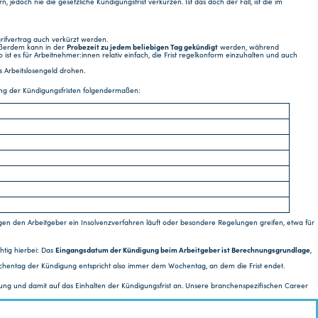
 jedoch nie die gesetzliche Kündigungsfrist verkürzen. Ist das doch der Fall, ist die im
Tarifvertrag auch verkürzt werden.
Außerdem kann in der
Probezeit zu jedem beliebigen Tag gekündigt
werden, während
st es für Arbeitnehmer:innen relativ einfach, die Frist regelkonform einzuhalten und auch
 Arbeitslosengeld drohen.
lung der Kündigungsfristen folgendermaßen:
gen den Arbeitgeber ein Insolvenzverfahren läuft oder besondere Regelungen greifen, etwa für
chtig hierbei: Das
Eingangsdatum der Kündigung beim Arbeitgeber ist Berechnungsgrundlage
,
ochentag der Kündigung entspricht also immer dem Wochentag, an dem die Frist endet.
ung und damit auf das Einhalten der Kündigungsfrist an. Unsere branchenspezifischen Career