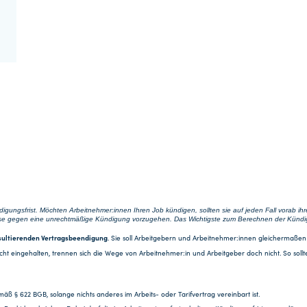
igungsfrist. Möchten Arbeitnehmer:innen Ihren Job kündigen, sollten sie auf jeden Fall vorab ihr
eise gegen eine unrechtmäßige Kündigung vorzugehen. Das Wichtigste zum Berechnen der Kündigun
sultierenden Vertragsbeendigung
. Sie soll Arbeitgebern und Arbeitnehmer:innen gleichermaßen
st nicht eingehalten, trennen sich die Wege von Arbeitnehmer:in und Arbeitgeber doch nicht. So 
äß § 622 BGB, solange nichts anderes im Arbeits- oder Tarifvertrag vereinbart ist.