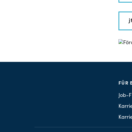
j
FÜR 
Job-F
Karri
Karri