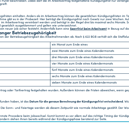
 Punkt beschrieben. Dabei darf die im Arbeitsvertrag festgehaltene Kündigungsfrist nur verlängern,
reift.
gsfristen einhalten. Anders als im Arbeitsvertrag können die gesetzlichen Kündigungsfristen im 
ahme gibt es in der Probezeit: Hier beträgt die Kündigungsfrist nach Gesetz nur zwei Wochen. 
m Arbeitsvertrag vereinbart werden und beträgt in der Regel drei bis maximal sechs Monate. So i
d gesetzlich ausgeklammert und gelten wie unterzeichnet.
 ein neuer Job sicher feststeht. Andernfalls kann eine
Sperrfrist beim Arbeitsamt
in Bezug auf das
langer Betriebszugehörigkeit
ahren der Betriebszugehörigkeit des Arbeitnehmenden ab. Nach § 622 BGB verhält sich die Staffe
ein Monat zum Ende eines
zwei Monate zum Ende eines Kalendermonats
drei Monate zum Ende eines Kalendermonats
vier Monate zum Ende eines Kalendermonats
fünf Monate zum Ende eines Kalendermonats
sechs Monate zum Ende eines Kalendermonats
sieben Monate zum Ende eines Kalendermonats
vertrag oder Tarifvertrag festgehalten wurden. Außerdem können die Fristen abweichen, wenn ge
efunden haben, ist das
Datum für die genaue Berechnung der Kündigungsfrist entscheidend
. Wi
). Die Sonn- und Feiertage werden ab diesem Zeitpunkt wie normale Arbeitstage gezählt. Der W
hmste Procedere beim Jobwechsel. Somit kommt es vor allem auf das richtige Timing der Kündig
sondern stehen ihnen bereits während der Kündigungsphase beratend zur Seite.