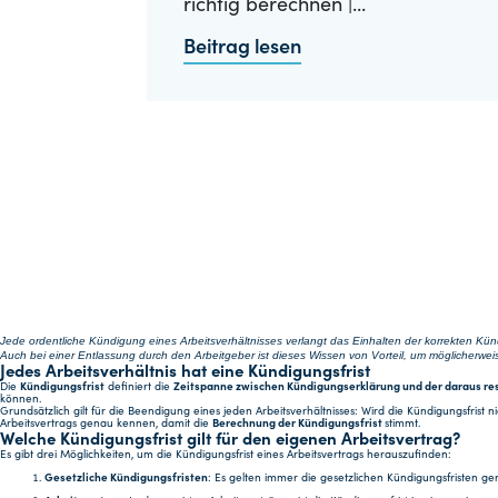
richtig berechnen |...
Beitrag lesen
Jede ordentliche Kündigung eines Arbeitsverhältnisses verlangt das Einhalten der korrekten Künd
Auch bei einer Entlassung durch den Arbeitgeber ist dieses Wissen von Vorteil, um möglicherw
Jedes Arbeitsverhältnis hat eine Kündigungsfrist
Die
Kündigungsfrist
definiert die
Zeitspanne zwischen Kündigungserklärung und der daraus re
können.
Grundsätzlich gilt für die Beendigung eines jeden Arbeitsverhältnisses: Wird die Kündigungsfri
Arbeitsvertrags genau kennen, damit die
Berechnung der Kündigungsfrist
stimmt.
Welche Kündigungsfrist gilt für den eigenen Arbeitsvertrag?
Es gibt drei Möglichkeiten, um die Kündigungsfrist eines Arbeitsvertrags herauszufinden:
Gesetzliche Kündigungsfristen
: Es gelten immer die gesetzlichen Kündigungsfristen gem