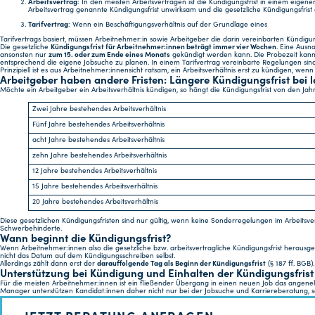
Arbeitsvertrag
: In den meisten Arbeitsverträgen ist die Kündigungsfrist in einem eigenen
Arbeitsvertrag genannte Kündigungsfrist unwirksam und die gesetzliche Kündigungsfrist g
Tarifvertrag
: Wenn ein Beschäftigungsverhältnis auf der Grundlage eines
Tarifvertrags basiert, müssen Arbeitnehmer:in sowie Arbeitgeber die darin vereinbarten Kündigun
Die gesetzliche
Kündigungsfrist für Arbeitnehmer:innen beträgt immer vier Wochen
. Eine Ausn
ansonsten nur
zum 15. oder zum Ende eines Monats
gekündigt werden kann. Die Probezeit kann i
entsprechend die eigene Jobsuche zu planen. In einem Tarifvertrag vereinbarte Regelungen sin
Prinzipiell ist es aus Arbeitnehmer:innensicht ratsam, ein Arbeitsverhältnis erst zu kündigen, wenn
Arbeitgeber haben andere Fristen: Längere Kündigungsfrist bei 
Möchte ein Arbeitgeber ein Arbeitsverhältnis kündigen, so hängt die Kündigungsfrist von den J
Zwei Jahre bestehendes Arbeitsverhältnis
Fünf Jahre bestehendes Arbeitsverhältnis
acht Jahre bestehendes Arbeitsverhältnis
zehn Jahre bestehendes Arbeitsverhältnis
12 Jahre bestehendes Arbeitsverhältnis
15 Jahre bestehendes Arbeitsverhältnis
20 Jahre bestehendes Arbeitsverhältnis
Diese gesetzlichen Kündigungsfristen sind nur gültig, wenn keine Sonderregelungen im Arbeits
Schwerbehinderte.
Wann beginnt die Kündigungsfrist?
Wenn Arbeitnehmer:innen also die gesetzliche bzw. arbeitsvertragliche Kündigungsfrist herausg
nicht das Datum auf dem Kündigungsschreiben selbst.
Allerdings zählt dann erst der
darauffolgende Tag als Beginn der Kündigungsfrist
(§ 187 ff. BGB
Unterstützung bei Kündigung und Einhalten der Kündigungsfrist
Für die meisten Arbeitnehmer:innen ist ein fließender Übergang in einen neuen Job das angene
Manager unterstützen Kandidat:innen daher nicht nur bei der Jobsuche und Karriereberatung, 