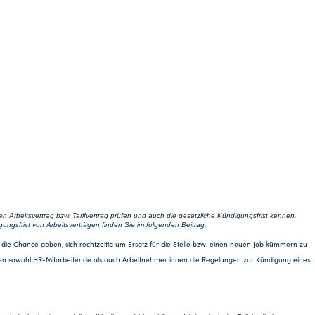
en Arbeitsvertrag bzw. Tarifvertrag prüfen und auch die gesetzliche Kündigungsfrist kennen.
gsfrist von Arbeitsverträgen finden Sie im folgenden Beitrag.
 die Chance geben, sich rechtzeitig um Ersatz für die Stelle bzw. einen neuen Job kümmern zu
sollten sowohl HR-Mitarbeitende als auch Arbeitnehmer:innen die Regelungen zur Kündigung eines