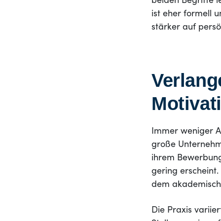
beiden Begriffe 
ist eher formell
stärker auf pers
Verlang
Motivat
Immer weniger Ar
große Unternehme
ihrem Bewerbungs
gering erscheint
dem akademische
Die Praxis variie