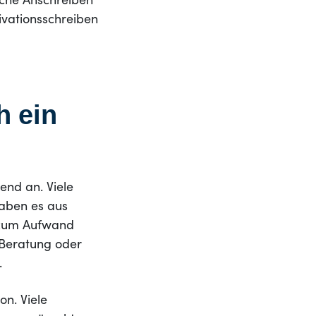
sche Anschreiben
ivationsschreiben
h ein
end an. Viele
haben es aus
 zum Aufwand
 Beratung oder
.
on. Viele