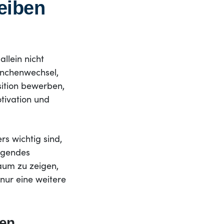
eiben
llein nicht
ranchenwechsel,
sition bewerben,
otivation und
rs wichtig sind,
eugendes
aum zu zeigen,
nur eine weitere
ben