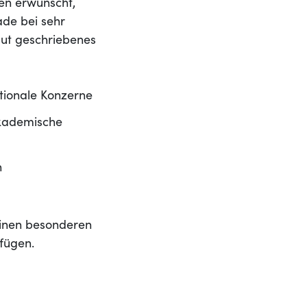
ben erwünscht,
rade bei sehr
gut geschriebenes
tionale Konzerne
akademische
n
einen besonderen
ufügen.