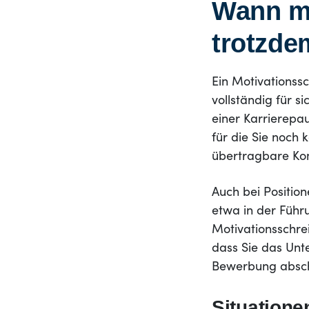
Wann ma
trotzde
Ein Motivationss
vollständig für s
einer Karrierepa
für die Sie noch 
übertragbare Ko
Auch bei Position
etwa in der Führ
Motivationsschre
dass Sie das Unt
Bewerbung absch
Situatione