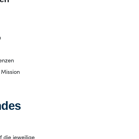
n
tenzen
 Mission
ndes
 die jeweilige