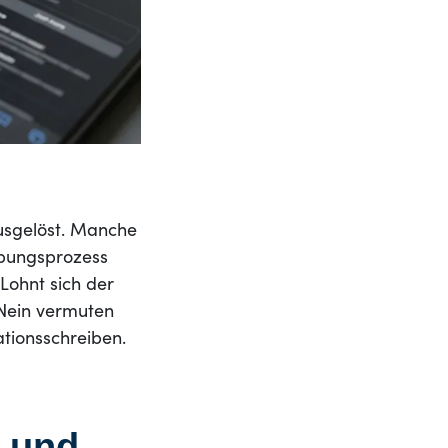
ausgelöst. Manche
rbungsprozess
 Lohnt sich der
 Nein vermuten
ationsschreiben.
n und