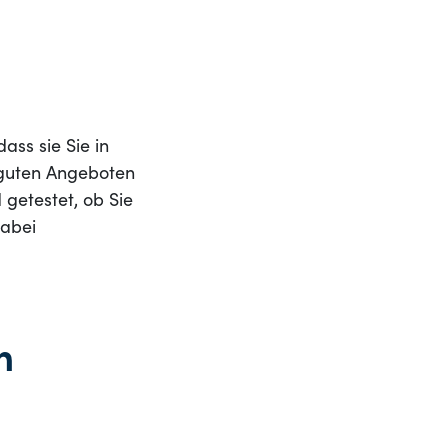
ass sie Sie in
 guten Angeboten
getestet, ob Sie
dabei
n