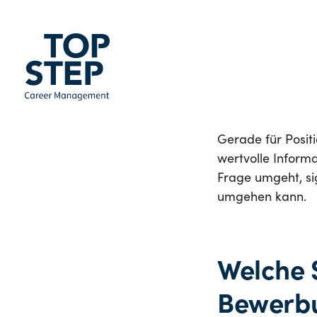
Stressresistenz
Selbstreflexion
Kommunikation
unangenehm w
Umgang mit Kri
Gerade für Posit
wertvolle Inform
Frage umgeht, sig
umgehen kann.
Welche 
Bewerbu