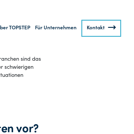
chen?
enn es
nsiv?
Branchen sind das
er schwierigen
ituationen
en vor?