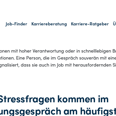
:
Wie reagieren Sie, wenn etwas nicht nach Plan läuft?
:
Können Sie ehrlich über Schwächen oder Fehler spre
 unter Druck:
Bleiben Sie klar und strukturiert, auch w
ird?
tik:
Verteidigen Sie sich sachlich oder werden Sie defe
ionen mit hoher Verantwortung oder in schnelllebigen 
ationen. Eine Person, die im Gespräch souverän mit ein
nalisiert, dass sie auch im Job mit herausfordernden S
Stressfragen kommen im
ngsgespräch am häufigst