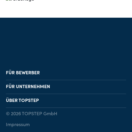
FÜR BEWERBER
Job-Finder
FÜR UNTERNEHMEN
Karriereberatung
Personalvermittlung
ÜBER TOPSTEP
Karriereratgeber
Personalsuche
Standorte
© 2026 TOPSTEP GmbH
Karriere bei TOPSTEP
Impressum