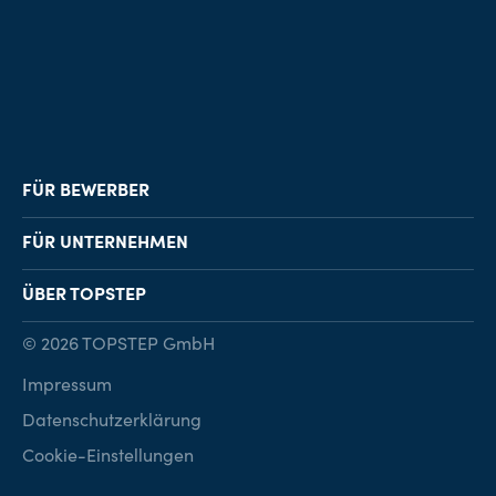
FÜR BEWERBER
Job-Finder
FÜR UNTERNEHMEN
Karriereberatung
Personalvermittlung
ÜBER TOPSTEP
Karriereratgeber
Personalsuche
Standorte
© 2026 TOPSTEP GmbH
Karriere bei TOPSTEP
Impressum
Kontakt
Datenschutzerklärung
Cookie-Einstellungen