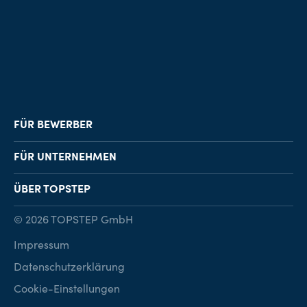
FÜR BEWERBER
Job-Finder
FÜR UNTERNEHMEN
Karriereberatung
Personalvermittlung
ÜBER TOPSTEP
Karriereratgeber
Personalsuche
Standorte
© 2026 TOPSTEP GmbH
Karriere bei TOPSTEP
Impressum
Kontakt
Datenschutzerklärung
Cookie-Einstellungen