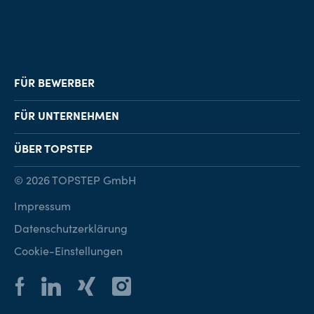
FÜR BEWERBER
Job-Finder
FÜR UNTERNEHMEN
Karriereberatung
Personalvermittlung
ÜBER TOPSTEP
Karriereratgeber
Personalsuche
Standorte
© 2026 TOPSTEP GmbH
Karriere bei TOPSTEP
Impressum
Kontakt
Datenschutzerklärung
Cookie-Einstellungen