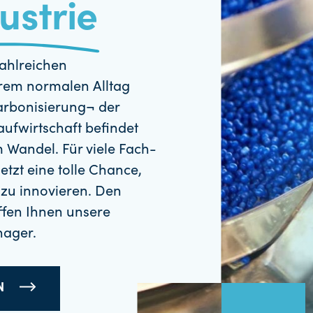
ustrie
zahlreichen
erem normalen Alltag
arbonisierung¬ der
aufwirtschaft befindet
m Wandel. Für viele Fach-
etzt eine tolle Chance,
zu innovieren. Den
affen Ihnen unsere
nager.
EN