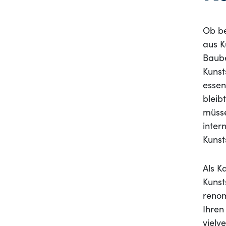
Ob be
aus K
Baube
Kunst
essen
bleib
müsse
inter
Kunst
Als K
Kunst
renom
Ihren
vielv