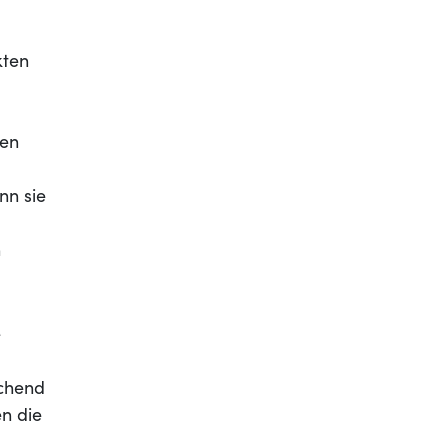
kten
nen
nn sie
n
e
echend
en die