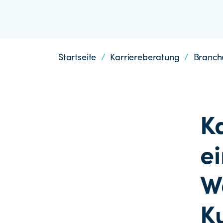
Startseite
/
Karriereberatung
/
Branche
K
e
W
K