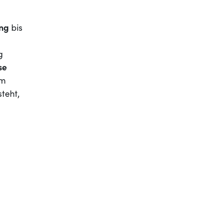
ung
bis
g
se
em
teht,